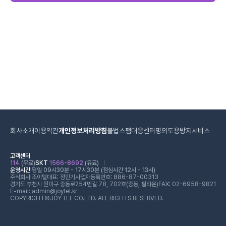
회사소개
이용약관
개인정보처리방침
불법스팸대응센터
명의도용방지서비스
고객센터
114
(무료)
SKT
1566-8692
(유료)
운영시간
평일 09시30분 - 17시30분 (점심시간 12시 - 13시)
주식회사 조이텔
대표: 정민기
사업자등록번호: 886-87-00313
경기도 부천시 원미구 중동로254번길 78, 702호(중동, 필타운)
FAX: 02-6958-9821
E-mail: admin@joytel.kr
COPYRIGHT©JOYTEL CO.LTD. ALL RIGHTS RESERVED.