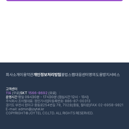
회사소개
이용약관
개인정보처리방침
불법스팸대응센터
명의도용방지서비스
고객센터
114
(무료)
SKT
1566-8692
(유료)
운영시간
평일 09시30분 - 17시30분 (점심시간 12시 - 13시)
주식회사 조이텔
대표: 정민기
사업자등록번호: 886-87-00313
경기도 부천시 원미구 중동로254번길 78, 702호(중동, 필타운)
FAX: 02-6958-9821
E-mail: admin@joytel.kr
COPYRIGHT©JOYTEL CO.LTD. ALL RIGHTS RESERVED.