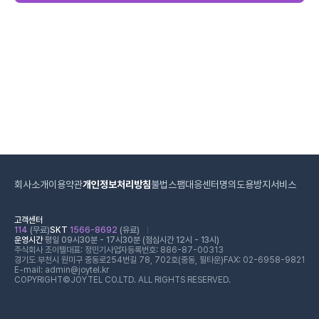
회사소개
이용약관
개인정보처리방침
불법스팸대응센터
명의도용방지서비스
고객센터
114
(무료)
SKT
1566-8692
(유료)
운영시간
평일 09시30분 - 17시30분 (점심시간 12시 - 13시)
주식회사 조이텔
대표: 정민기
사업자등록번호: 886-87-00313
경기도 부천시 원미구 중동로254번길 78, 702호(중동, 필타운)
FAX: 02-6958-9821
E-mail: admin@joytel.kr
COPYRIGHT©JOYTEL CO.LTD. ALL RIGHTS RESERVED.