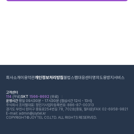
회사소개
이용약관
개인정보처리방침
불법스팸대응센터
명의도용방지서비스
고객센터
114
(무료)
SKT
1566-8692
(유료)
운영시간
평일 09시30분 - 17시30분 (점심시간 12시 - 13시)
주식회사 조이텔
대표: 정민기
사업자등록번호: 886-87-00313
경기도 부천시 원미구 중동로254번길 78, 702호(중동, 필타운)
FAX: 02-6958-9821
E-mail: admin@joytel.kr
COPYRIGHT©JOYTEL CO.LTD. ALL RIGHTS RESERVED.