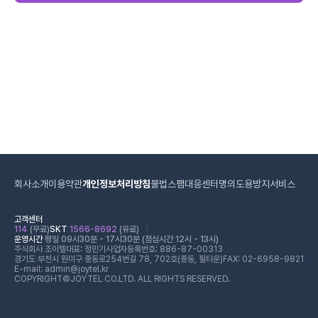
회사소개
이용약관
개인정보처리방침
불법스팸대응센터
명의도용방지서비스
고객센터
114
(무료)
SKT
1566-8692
(유료)
운영시간
평일 09시30분 - 17시30분 (점심시간 12시 - 13시)
주식회사 조이텔
대표: 정민기
사업자등록번호: 886-87-00313
경기도 부천시 원미구 중동로254번길 78, 702호(중동, 필타운)
FAX: 02-6958-9821
E-mail: admin@joytel.kr
COPYRIGHT©JOYTEL CO.LTD. ALL RIGHTS RESERVED.