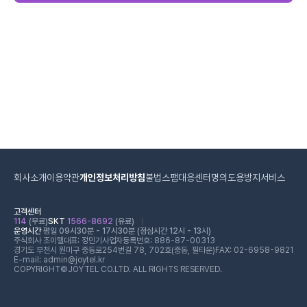
회사소개
이용약관
개인정보처리방침
불법스팸대응센터
명의도용방지서비스
고객센터
114
(무료)
SKT
1566-8692
(유료)
운영시간
평일 09시30분 - 17시30분 (점심시간 12시 - 13시)
주식회사 조이텔
대표: 정민기
사업자등록번호: 886-87-00313
경기도 부천시 원미구 중동로254번길 78, 702호(중동, 필타운)
FAX: 02-6958-9821
E-mail: admin@joytel.kr
COPYRIGHT©JOYTEL CO.LTD. ALL RIGHTS RESERVED.