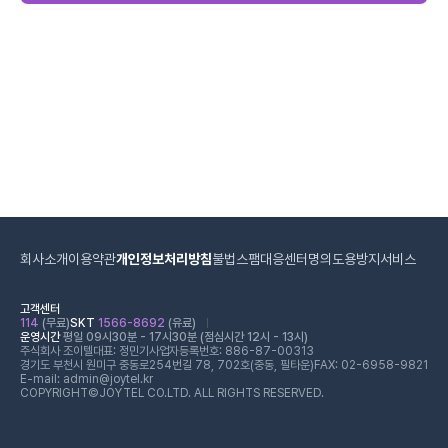
회사소개
이용약관
개인정보처리방침
불법스팸대응센터
명의도용방지서비스
고객센터
114
(무료)
SKT
1566-8692
(유료)
운영시간
평일 09시30분 - 17시30분 (점심시간 12시 - 13시)
주식회사 조이텔
대표: 정민기
사업자등록번호: 886-87-00313
경기도 부천시 원미구 중동로254번길 78, 702호(중동, 필타운)
FAX: 02-6958-9821
E-mail: admin@joytel.kr
COPYRIGHT©JOYTEL CO.LTD. ALL RIGHTS RESERVED.