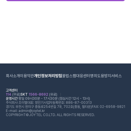
회사소개
이용약관
개인정보처리방침
불법스팸대응센터
명의도용방지서비스
고객센터
114
(무료)
SKT
1566-8692
(유료)
운영시간
평일 09시30분 - 17시30분 (점심시간 12시 - 13시)
주식회사 조이텔
대표: 정민기
사업자등록번호: 886-87-00313
경기도 부천시 원미구 중동로254번길 78, 702호(중동, 필타운)
FAX: 02-6958-9821
E-mail: admin@joytel.kr
COPYRIGHT©JOYTEL CO.LTD. ALL RIGHTS RESERVED.