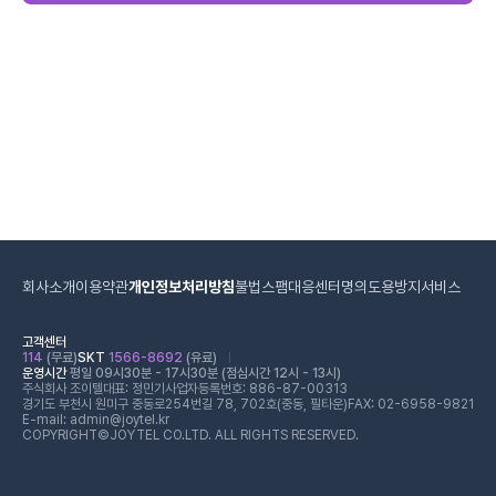
회사소개
이용약관
개인정보처리방침
불법스팸대응센터
명의도용방지서비스
고객센터
114
(무료)
SKT
1566-8692
(유료)
운영시간
평일 09시30분 - 17시30분 (점심시간 12시 - 13시)
주식회사 조이텔
대표: 정민기
사업자등록번호: 886-87-00313
경기도 부천시 원미구 중동로254번길 78, 702호(중동, 필타운)
FAX: 02-6958-9821
E-mail: admin@joytel.kr
COPYRIGHT©JOYTEL CO.LTD. ALL RIGHTS RESERVED.