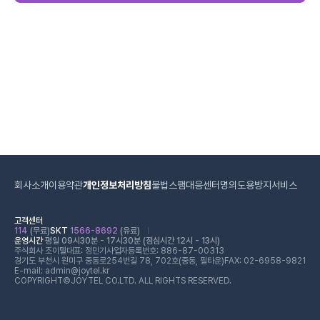
회사소개
이용약관
개인정보처리방침
불법스팸대응센터
명의도용방지서비스
고객센터
114
(무료)
SKT
1566-8692
(유료)
운영시간
평일 09시30분 - 17시30분 (점심시간 12시 - 13시)
주식회사 조이텔
대표: 정민기
사업자등록번호: 886-87-00313
경기도 부천시 원미구 중동로254번길 78, 702호(중동, 필타운)
FAX: 02-6958-9821
E-mail: admin@joytel.kr
COPYRIGHT©JOYTEL CO.LTD. ALL RIGHTS RESERVED.