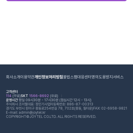
회사소개
이용약관
개인정보처리방침
불법스팸대응센터
명의도용방지서비스
고객센터
114
(무료)
SKT
1566-8692
(유료)
운영시간
평일 09시30분 - 17시30분 (점심시간 12시 - 13시)
주식회사 조이텔
대표: 정민기
사업자등록번호: 886-87-00313
경기도 부천시 원미구 중동로254번길 78, 702호(중동, 필타운)
FAX: 02-6958-9821
E-mail: admin@joytel.kr
COPYRIGHT©JOYTEL CO.LTD. ALL RIGHTS RESERVED.