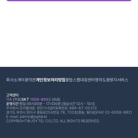
회사소개
이용약관
개인정보처리방침
불법스팸대응센터
명의도용방지서비스
고객센터
114
(무료)
SKT
1566-8692
(유료)
운영시간
평일 09시30분 - 17시30분 (점심시간 12시 - 13시)
주식회사 조이텔
대표: 정민기
사업자등록번호: 886-87-00313
경기도 부천시 원미구 중동로254번길 78, 702호(중동, 필타운)
FAX: 02-6958-9821
E-mail: admin@joytel.kr
COPYRIGHT©JOYTEL CO.LTD. ALL RIGHTS RESERVED.