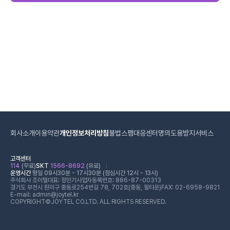
회사소개
이용약관
개인정보처리방침
불법스팸대응센터
명의도용방지서비스
고객센터
114
(무료)
SKT
1566-8692
(유료)
운영시간
평일 09시30분 - 17시30분 (점심시간 12시 - 13시)
주식회사 조이텔
대표: 정민기
사업자등록번호: 886-87-00313
경기도 부천시 원미구 중동로254번길 78, 702호(중동, 필타운)
FAX: 02-6958-9821
E-mail: admin@joytel.kr
COPYRIGHT©JOYTEL CO.LTD. ALL RIGHTS RESERVED.