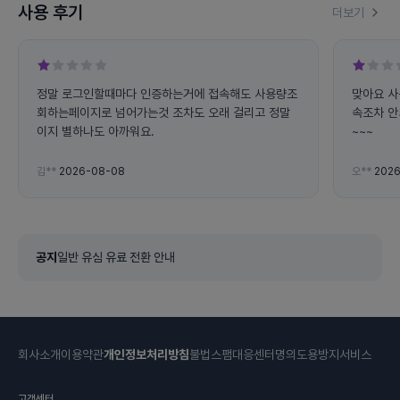
사용 후기
더보기
정말 로그인할때마다 인증하는거에 접속해도 사용량조
맞아요 사
회하는페이지로 넘어가는것 조차도 오래 걸리고 정말
속조차 안
이지 별하나도 아까워요.
~~~
김**
2026-08-08
오**
2026
공지
일반 유심 유료 전환 안내
회사소개
이용약관
개인정보처리방침
불법스팸대응센터
명의도용방지서비스
고객센터