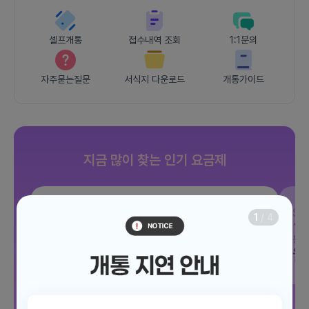
셀프개통
접수내역 조회
1:1문의
자주묻는질문
서식지 다운로드
개통가이드
지금 많이 찾는 인기 요금제
SKT
JOY 500분 30GB
SK
1
/
4
데이터
30GB
통화 500분
문자 100건
통화
월 12,100원
월
/ 평생할인
전체보기