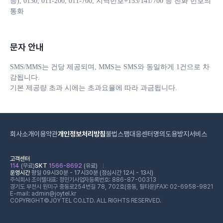
등), 0130, 011-200, 011-700, 지역번호+153/141/700 등 전화 번호의 
통화
문자 안내
SMS/MMS는 건당 제공되며, MMS는 SMS와 동일하게 1건으로 차
감됩니다. 

기본 제공량 초과 시에는 초과요율에 따라 과금됩니다.
회사소개
이용약관
개인정보처리방침
불법스팸대응센터
명의도용방지서비스
고객센터
114
(무료)
SKT
1566-8692
(유료)
운영시간
평일 09시30분 - 17시30분 (점심시간 12시 - 13시)
주식회사 조이텔
대표: 정민기
사업자등록번호: 886-87-00313
경기도 부천시 원미구 중동로254번길 78, 702호(중동, 필타운)
FAX: 02-6958-9821
E-mail: admin@joytel.kr
COPYRIGHT©JOYTEL CO.LTD. ALL RIGHTS RESERVED.