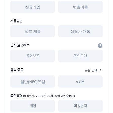
신규가입
번호이동
개통방법
셀프 개통
상담사 개통
유심 보유여부
유심보유
유심구매
유심 종류
유심 안내
일반(NFC)유심
eSIM
고객유형
(미성년자: 2007년 08월 10일 이후 출생자)
개인
미성년자