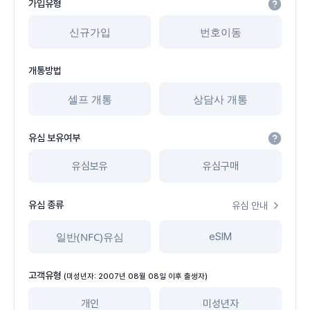
가입유형
신규가입
번호이동
개통방법
셀프 개통
상담사 개통
유심 보유여부
유심보유
유심구매
유심 종류
유심 안내
일반(NFC)유심
eSIM
고객유형
(미성년자: 2007년 08월 08일 이후 출생자)
개인
미성년자