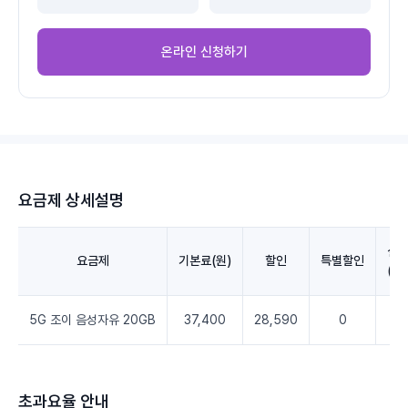
온라인 신청하기
요금제 상세설명
실
요금제
기본료(원)
할인
특별할인
(V
5G 조이 음성자유 20GB
37,400
28,590
0
8
초과요율 안내