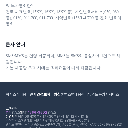
※ 부가통화란?

전국 대표번호(15XX, 16XX, 18XX 등), 개인번호서비스(050, 060 
등), 0130, 011-200, 011-700, 지역번호+153/141/700 등 전화 번호의 
통화
문자 안내
SMS/MMS는 건당 제공되며, MMS는 SMS와 동일하게 1건으로 차
감됩니다. 

기본 제공량 초과 시에는 초과요율에 따라 과금됩니다.
회사소개
이용약관
개인정보처리방침
불법스팸대응센터
명의도용방지서비스
고객센터
114
(무료)
SKT
1566-8692
(유료)
운영시간
평일 09시30분 - 17시30분 (점심시간 12시 - 13시)
주식회사 조이텔
대표: 정민기
사업자등록번호: 886-87-00313
경기도 부천시 원미구 중동로254번길 78, 702호(중동, 필타운)
FAX: 02-6958-9821