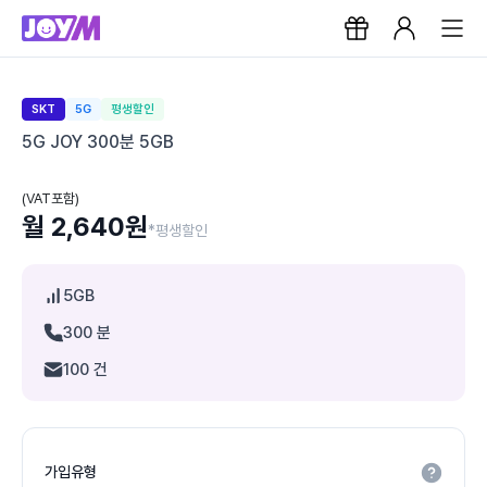
SKT
5G
평생할인
5G JOY 300분 5GB
(VAT포함)
월 2,640원
*평생할인
5GB
300 분
100 건
가입유형