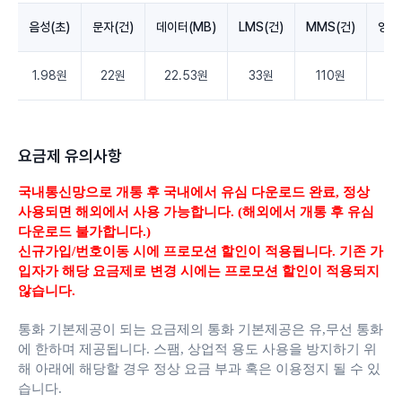
음성(초)
문자(건)
데이터(MB)
LMS(건)
MMS(건)
영상
1.98원
22원
22.53원
33원
110원
3.
요금제 유의사항
국내통신망으로 개통 후 국내에서 유심 다운로드 완료,
정상
사용되면 해외에서 사용 가능합니다. (해외에서 개통 후 유심
다운로드 불가합니다.)
신규가입/번호이동 시에 프로모션 할인이 적용됩니다. 기존 가
입자가 해당 요금제로 변경 시에는 프로모션 할인이 적용되지
않습니다.
통화 기본제공이 되는 요금제의 통화 기본제공은 유,무선 통화
에 한하며 제공됩니다.
스팸, 상업적 용도 사용을 방지하기 위
해 아래에 해당할 경우 정상 요금 부과 혹은 이용정지 될 수 있
습니다.