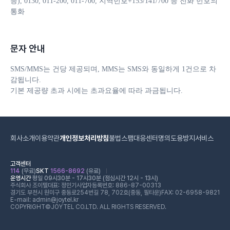
등), 0130, 011-200, 011-700, 지역번호+153/141/700 등 전화 번호의 
통화
문자 안내
SMS/MMS는 건당 제공되며, MMS는 SMS와 동일하게 1건으로 차
감됩니다. 

기본 제공량 초과 시에는 초과요율에 따라 과금됩니다.
회사소개
이용약관
개인정보처리방침
불법스팸대응센터
명의도용방지서비스
고객센터
114
(무료)
SKT
1566-8692
(유료)
운영시간
평일 09시30분 - 17시30분 (점심시간 12시 - 13시)
주식회사 조이텔
대표: 정민기
사업자등록번호: 886-87-00313
경기도 부천시 원미구 중동로254번길 78, 702호(중동, 필타운)
FAX: 02-6958-9821
E-mail: admin@joytel.kr
COPYRIGHT©JOYTEL CO.LTD. ALL RIGHTS RESERVED.