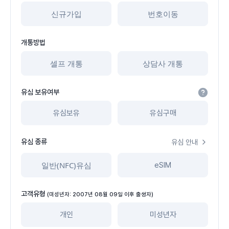
신규가입
번호이동
개통방법
셀프 개통
상담사 개통
유심 보유여부
유심보유
유심구매
유심 종류
유심 안내
일반(NFC)유심
eSIM
고객유형
(미성년자: 2007년 08월 09일 이후 출생자)
개인
미성년자