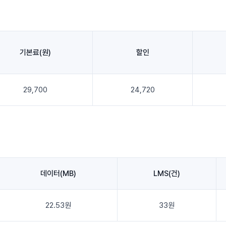
기본료(원)
할인
29,700
24,720
데이터(MB)
LMS(건)
22.53원
33원