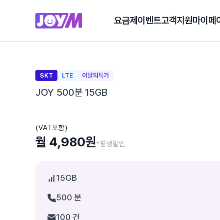
요금제
이벤트
고객지원
마이페
SKT
LTE
이달의특가
JOY 500분 15GB
(VAT포함)
월 4,980원
*평생할인
15GB
500 분
100 건