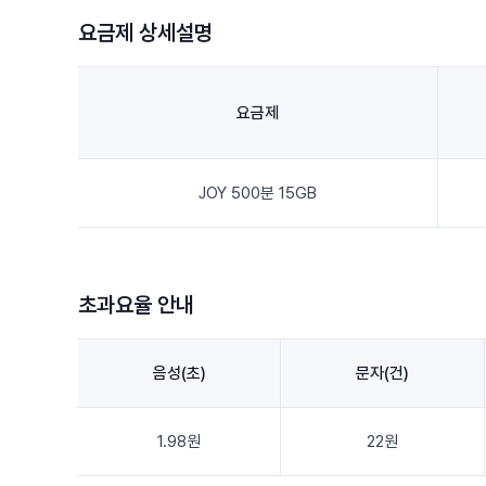
요금제 상세설명
요금제
JOY 500분 15GB
초과요율 안내
음성(초)
문자(건)
1.98원
22원