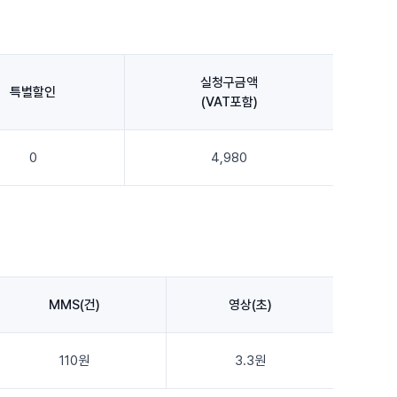
실청구금액
특별할인
(VAT포함)
0
4,980
MMS(건)
영상(초)
110원
3.3원