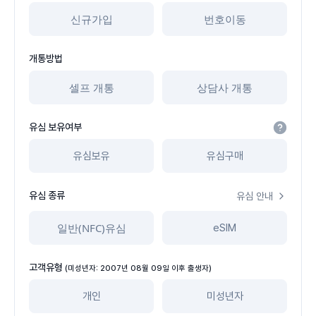
신규가입
번호이동
개통방법
셀프 개통
상담사 개통
유심 보유여부
유심보유
유심구매
유심 종류
유심 안내
일반(NFC)유심
eSIM
고객유형
(미성년자: 2007년 08월 09일 이후 출생자)
개인
미성년자