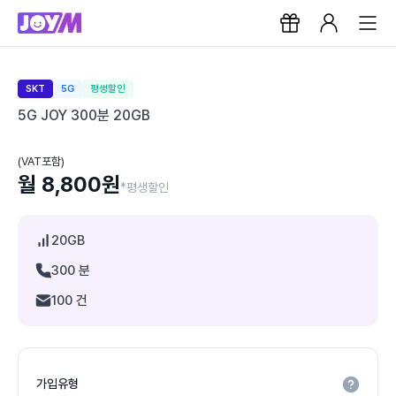
SKT
5G
평생할인
5G JOY 300분 20GB
(VAT포함)
월 8,800원
*평생할인
20GB
300 분
100 건
가입유형