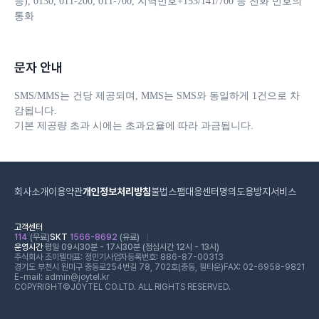
등), 0130, 011-200, 011-700, 지역번호+153/141/700 등 전화 번호의 
통화
문자 안내
SMS/MMS는 건당 제공되며, MMS는 SMS와 동일하게 1건으로 차
감됩니다. 

기본 제공량 초과 시에는 초과요율에 따라 과금됩니다.
회사소개
이용약관
개인정보처리방침
불법스팸대응센터
명의도용방지서비스
고객센터
114
(무료)
SKT
1566-8692
(유료)
운영시간
평일 09시30분 - 17시30분 (점심시간 12시 - 13시)
주식회사 조이텔
대표: 정민기
사업자등록번호: 886-87-00313
경기도 부천시 원미구 중동로254번길 78, 702호(중동, 필타운)
FAX: 02-6958-9821
E-mail: admin@joytel.kr
COPYRIGHT©JOYTEL CO.LTD. ALL RIGHTS RESERVED.