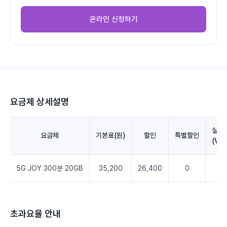
온라인 신청하기
요금제 상세설명
실청
요금제
기본료(원)
할인
특별할인
(VA
5G JOY 300분 20GB
35,200
26,400
0
8,
초과요율 안내