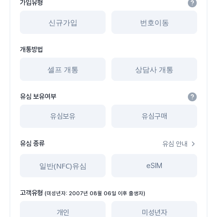
가입유형
신규가입
번호이동
개통방법
셀프 개통
상담사 개통
유심 보유여부
유심보유
유심구매
유심 종류
유심 안내
일반(NFC)유심
eSIM
고객유형
(미성년자: 2007년 08월 06일 이후 출생자)
개인
미성년자