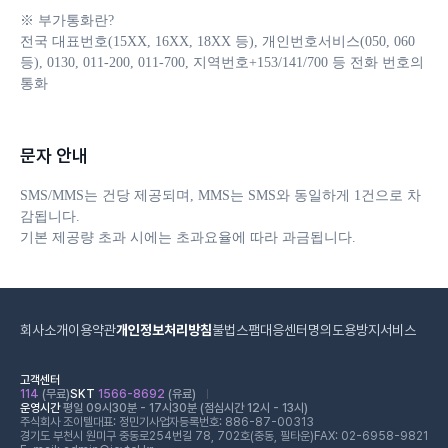
※ 부가통화란?

전국 대표번호(15XX, 16XX, 18XX 등), 개인번호서비스(050, 060 
등), 0130, 011-200, 011-700, 지역번호+153/141/700 등 전화 번호의 
통화
문자 안내
SMS/MMS는 건당 제공되며, MMS는 SMS와 동일하게 1건으로 차
감됩니다. 

기본 제공량 초과 시에는 초과요율에 따라 과금됩니다.
회사소개
이용약관
개인정보처리방침
불법스팸대응센터
명의도용방지서비스
고객센터
114
(무료)
SKT
1566-8692
(유료)
운영시간
평일 09시30분 - 17시30분 (점심시간 12시 - 13시)
주식회사 조이텔
대표: 정민기
사업자등록번호: 886-87-00313
경기도 부천시 원미구 중동로254번길 78, 702호(중동, 필타운)
FAX: 02-6958-9821