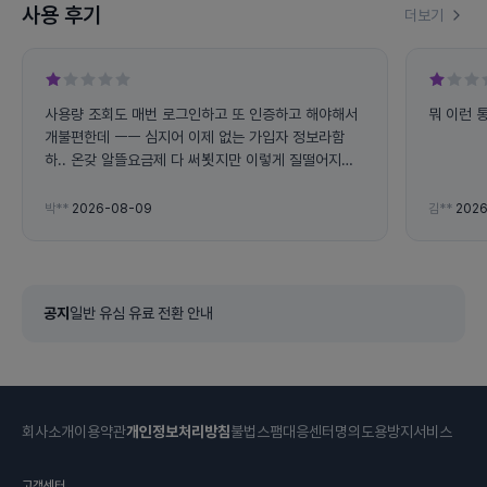
사용 후기
더보기
사용량 조회도 매번 로그인하고 또 인증하고 해야해서
뭐 이런 
개불편한데 ㅡㅡ 심지어 이제 없는 가입자 정보라함
하.. 온갖 알뜰요금제 다 써뵛지만 이렇게 질떨어지고
불편한데는 처음.. 데이터도 통화도 제공량이 왤케 빨
리 닳는지 ㅡㅡ
박**
2026-08-09
김**
2026
공지
일반 유심 유료 전환 안내
회사소개
이용약관
개인정보처리방침
불법스팸대응센터
명의도용방지서비스
고객센터