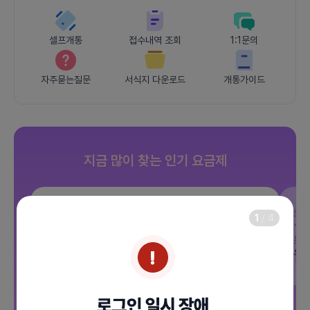
셀프개통
접수내역 조회
1:1문의
자주묻는질문
서식지 다운로드
개통가이드
지금 많이 찾는 인기 요금제
SKT
JOY 500분 30GB
SK
1
/
4
데이터
30GB
통화 500분
문자 100건
통화
월 12,100원
월
/ 평생할인
전체보기