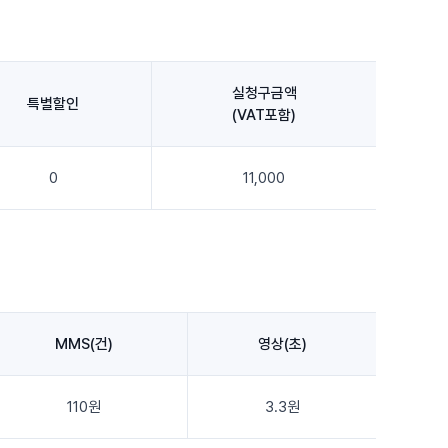
실청구금액
특별할인
(VAT포함)
0
11,000
MMS(건)
영상(초)
110원
3.3원