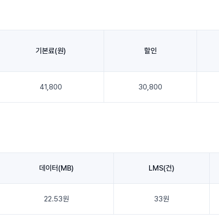
기본료(원)
할인
41,800
30,800
데이터(MB)
LMS(건)
22.53원
33원