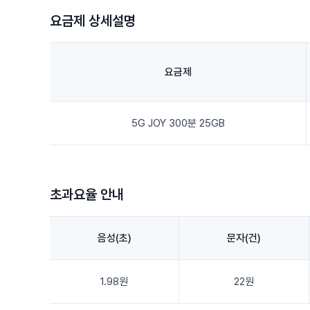
요금제 상세설명
요금제
5G JOY 300분 25GB
초과요율 안내
음성(초)
문자(건)
1.98원
22원