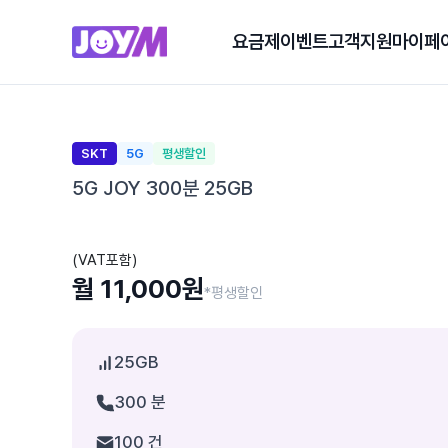
요금제
이벤트
고객지원
마이페
SKT
5G
평생할인
5G JOY 300분 25GB
(VAT포함)
월 11,000원
*평생할인
25GB
300 분
100 건