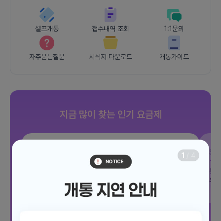
셀프개통
접수내역 조회
1:1문의
자주묻는질문
서식지 다운로드
개통가이드
지금 많이 찾는 인기 요금제
SKT
JOY 500분 30GB
SK
1
/
4
데이터
30GB
통화 500분
문자 100건
통화
월 12,100원
월
/ 평생할인
전체보기