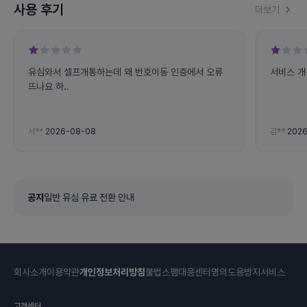
사용 후기
더보기
유심와서 셀프개통하는데 왜 번호이동 인증에서 오류
서비스 개
뜨나요 하..
서**
2026-08-08
김**
2026
공지
일반 유심 유료 전환 안내
회사소개
이용약관
개인정보처리방침
불법스팸대응센터
명의도용방지서비스
고객센터