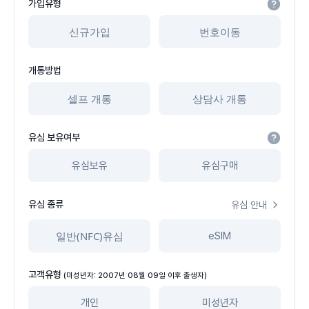
가입유형
신규가입
번호이동
개통방법
셀프 개통
상담사 개통
유심 보유여부
유심보유
유심구매
유심 종류
유심 안내
일반(NFC)유심
eSIM
고객유형
(미성년자: 2007년 08월 09일 이후 출생자)
개인
미성년자