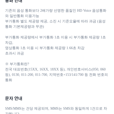
통화 안내
기존의 음성 통화보다 2배가량 선명한 품질인 HD Voice 음성통화
와 일반통화 이용가능

부가통화 별도 제공량 제공, 소진 시 기준요율에 따라 과금 (음성
통화 기본제공량과 무관)

부가통화 제공량에서 부가통화 1초 이용 시 부가통화 제공량 1초 
차감, 

영상통화 1초 이용 시 부가통화 제공량 1.66초 차감

초과시 과금

※ 부가통화란?

전국 대표번호(15XX, 16XX, 18XX 등), 개인번호서비스(050, 060 
등), 0130, 011-200, 011-700, 지역번호+153/141/700 등 전화 번호의 
통화
문자 안내
SMS/MMS는 건당 제공되며, MMS는 SMS와 동일하게 1건으로 차
감됩니다. 
