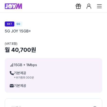
SKT
5G
5G JOY 15GB+
(VAT포함)
월 40,700원
15GB
+ 1Mbps
기본제공
+부가통화 300분
기본제공