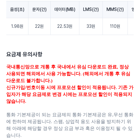
음성(초)
문자(건)
데이터(MB)
LMS(건)
MMS(건)
영상
1.98원
22원
22.53원
33원
110원
3.
요금제 유의사항
국내통신망으로 개통 후 국내에서 유심 다운로드 완료,
정상
사용되면 해외에서 사용 가능합니다. (해외에서 개통 후 유심
다운로드 불가합니다.)
신규가입/번호이동 시에 프로모션 할인이 적용됩니다. 기존 가
입자가 해당 요금제로 변경 시에는 프로모션 할인이 적용되지
않습니다.
통화 기본제공이 되는 요금제의 통화 기본제공은 유,무선 통화
에 한하며 제공됩니다.
스팸, 상업적 용도 사용을 방지하기 위
해 아래에 해당할 경우 정상 요금 부과 혹은 이용정지 될 수 있
습니다.