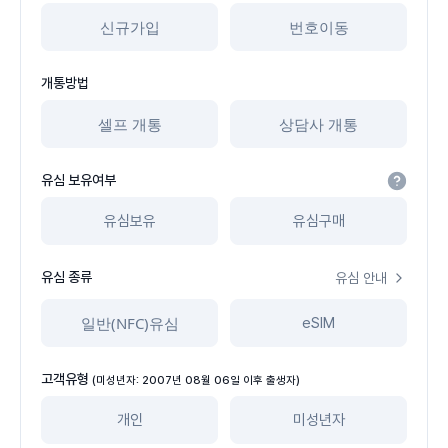
신규가입
번호이동
개통방법
셀프 개통
상담사 개통
유심 보유여부
유심보유
유심구매
유심 종류
유심 안내
일반(NFC)유심
eSIM
고객유형
(미성년자: 2007년 08월 06일 이후 출생자)
개인
미성년자