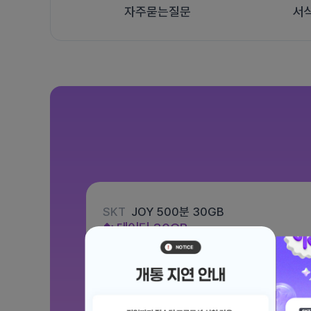
자주묻는질문
서
SKT
JOY 500분 30GB
데이터
30GB
통화 500분
문자 100건
월 12,100원
/ 평생할인