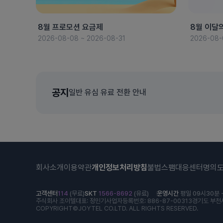
8월 프로모션 요금제
8월 이달
2026-08-08 ~ 2026-08-31
2026-08-
공지
일반 유심 유료 전환 안내
회사소개
이용약관
개인정보처리방침
불법스팸대응센터
명의
고객센터
114
(무료)
SKT
1566-8692
(유료)
운영시간
평일 09시30분 -
주식회사 조이텔
대표: 정민기
사업자등록번호: 886-87-00313
경기도 부천시
COPYRIGHT©JOYTEL CO.LTD. ALL RIGHTS RESERVED.