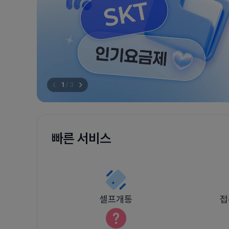
1
/
3
빠른 서비스
셀프개통
접