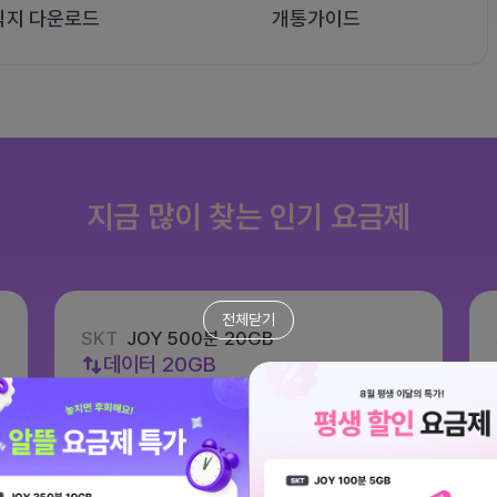
식지 다운로드
개통가이드
지금 많이 찾는 인기 요금제
전체닫기
SKT
JOY 500분 20GB
데이터
20GB
통화 500분
문자 100건
월 8,800원
/ 평생할인