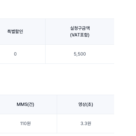
실청구금액
특별할인
(VAT포함)
0
5,500
MMS(건)
영상(초)
110원
3.3원