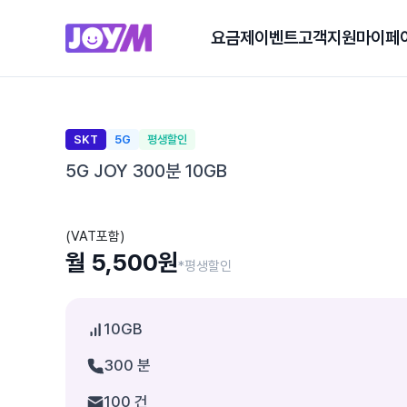
요금제
이벤트
고객지원
마이페
SKT
5G
평생할인
5G JOY 300분 10GB
(VAT포함)
월 5,500원
*평생할인
10GB
300 분
100 건