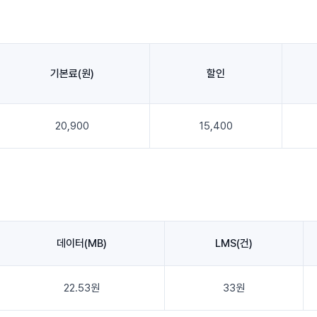
기본료(원)
할인
20,900
15,400
데이터(MB)
LMS(건)
22.53원
33원