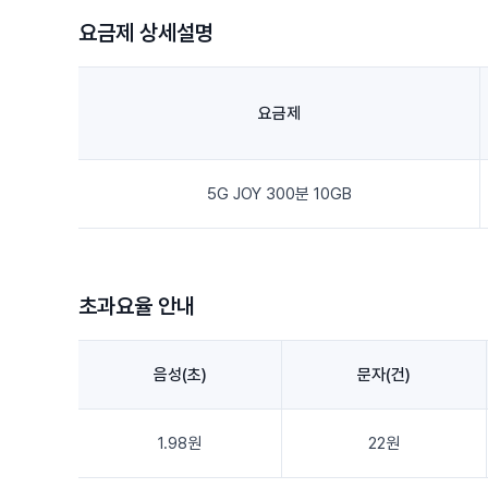
요금제 상세설명
요금제
5G JOY 300분 10GB
초과요율 안내
음성(초)
문자(건)
1.98원
22원