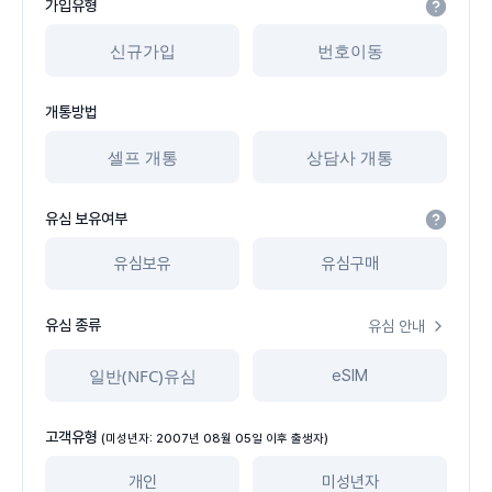
가입유형
신규가입
번호이동
개통방법
셀프 개통
상담사 개통
유심 보유여부
유심보유
유심구매
유심 종류
유심 안내
일반(NFC)유심
eSIM
고객유형
(미성년자: 2007년 08월 05일 이후 출생자)
개인
미성년자