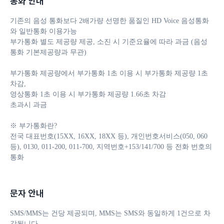
통화 안내
기존의 음성 통화보다 2배가량 선명한 품질인 HD Voice 음성통화
와 일반통화 이용가능

부가통화 별도 제공량 제공, 소진 시 기준요율에 따라 과금 (음성
통화 기본제공량과 무관)

부가통화 제공량에서 부가통화 1초 이용 시 부가통화 제공량 1초 
차감, 

영상통화 1초 이용 시 부가통화 제공량 1.66초 차감

초과시 과금

※ 부가통화란?

전국 대표번호(15XX, 16XX, 18XX 등), 개인번호서비스(050, 060 
등), 0130, 011-200, 011-700, 지역번호+153/141/700 등 전화 번호의 
통화
문자 안내
SMS/MMS는 건당 제공되며, MMS는 SMS와 동일하게 1건으로 차
감됩니다. 
