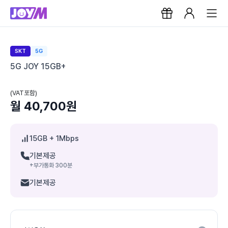
SKT
5G
5G JOY 15GB+
(VAT포함)
월 40,700원
15GB
+ 1Mbps
기본제공
+부가통화 300분
기본제공