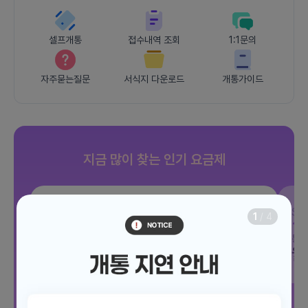
셀프개통
접수내역 조회
1:1문의
자주묻는질문
서식지 다운로드
개통가이드
지금 많이 찾는 인기 요금제
SKT
JOY 500분 30GB
SK
1
/
4
데이터
30GB
통화 500분
문자 100건
통화
월 12,100원
월
/ 평생할인
전체보기