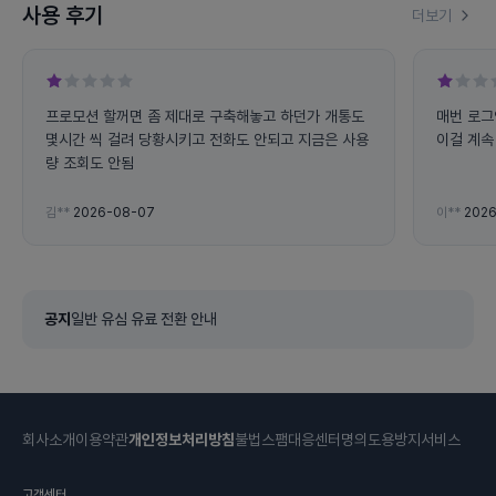
사용 후기
더보기
프로모션 할꺼면 좀 제대로 구축해놓고 하던가 개통도
매번 로그
몇시간 씩 걸려 당황시키고 전화도 안되고 지금은 사용
이걸 계속 
량 조회도 안됨
김**
2026-08-07
이**
2026
공지
일반 유심 유료 전환 안내
회사소개
이용약관
개인정보처리방침
불법스팸대응센터
명의도용방지서비스
고객센터