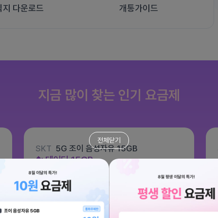
식지 다운로드
개통가이드
지금 많이 찾는 인기 요금제
전체닫기
SKT
5G 조이 음성자유 15GB
데이터
15GB
통화 기본제공
문자 100건
월 6,600원
/ 평생할인