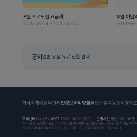
8월 프로모션 요금제
8월 이달
2026-08-04 ~ 2026-08-07
2026-08-
공지
일반 유심 유료 전환 안내
회사소개
이용약관
개인정보처리방침
불법스팸대응센터
명의
고객센터
114
(무료)
SKT
1566-8692
(유료)
운영시간
평일 09시30분 -
주식회사 조이텔
대표: 정민기
사업자등록번호: 886-87-00313
경기도 부천시
COPYRIGHT©JOYTEL CO.LTD. ALL RIGHTS RESERVED.