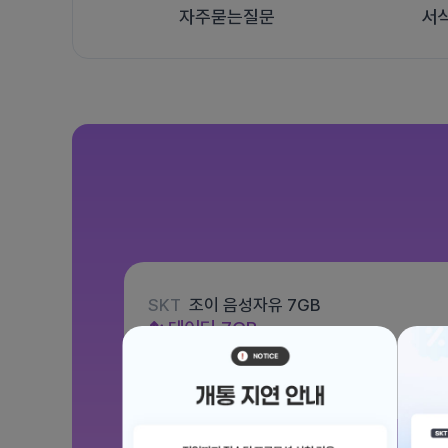
자주묻는질문
서
SKT
조이 음성자유 7GB
데이터
7GB
통화 기본제공
문자 100건
월 3,300원
/ 평생할인