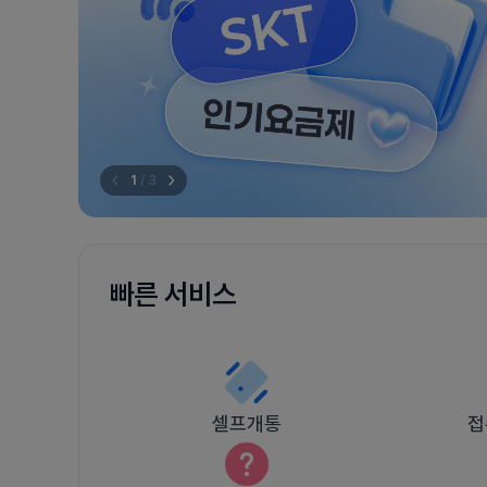
1
/
3
빠른 서비스
셀프개통
접