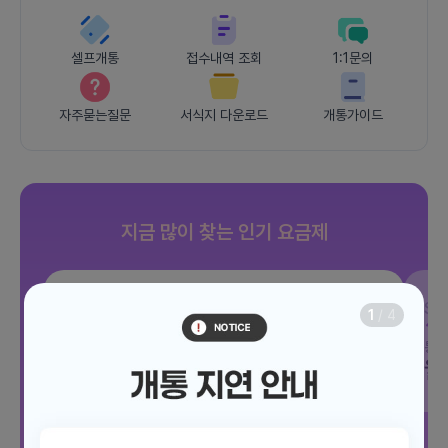
셀프개통
접수내역 조회
1:1문의
자주묻는질문
서식지 다운로드
개통가이드
지금 많이 찾는 인기 요금제
SKT
조이 음성자유 7GB
SK
1
/
4
데이터
7GB
통화 기본제공
문자 100건
통화
월 3,300원
월
/ 평생할인
전체보기