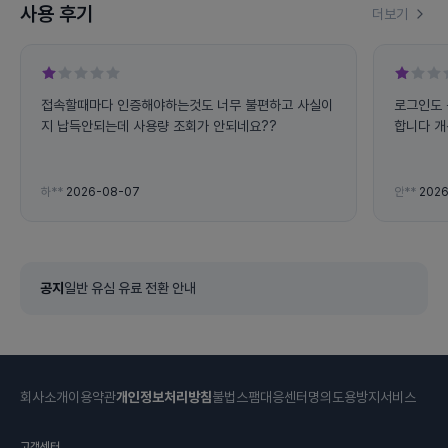
사용 후기
더보기
접속할때마다 인증해야하는것도 너무 불편하고 사실이
로그인도 문자인증해야하고 사용량도 못보고 너무불편
지 납득안되는데 사용량 조회가 안되네요??
합니다 
하**
2026-08-07
안**
2026
공지
일반 유심 유료 전환 안내
회사소개
이용약관
개인정보처리방침
불법스팸대응센터
명의도용방지서비스
고객센터