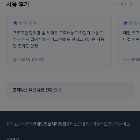
사용 후기
더보기
프로모션 할꺼면 좀 제대로 구축해놓고 하던가 개통도
매번 로그
몇시간 씩 걸려 당황시키고 전화도 안되고 지금은 사용
이걸 계속 
량 조회도 안됨
김**
2026-08-07
이**
2026
공지
일반 유심 유료 전환 안내
회사소개
이용약관
개인정보처리방침
불법스팸대응센터
명의도용방지서비스
고객센터