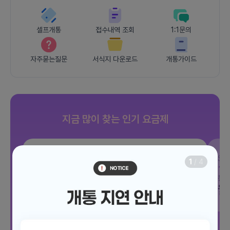
셀프개통
접수내역 조회
1:1문의
자주묻는질문
서식지 다운로드
개통가이드
지금 많이 찾는 인기 요금제
SKT
조이 음성자유 7GB
SK
1
/
4
데이터
7GB
통화 기본제공
문자 100건
통화
월 3,300원
월
/ 평생할인
전체보기