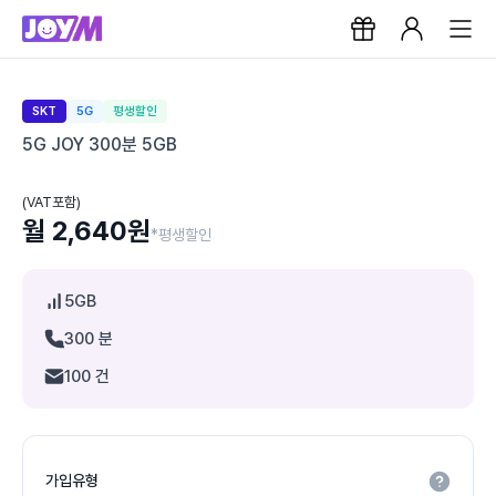
SKT
5G
평생할인
5G JOY 300분 5GB
(VAT포함)
월 2,640원
*평생할인
5GB
300 분
100 건
가입유형