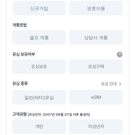
신규가입
번호이동
개통방법
셀프 개통
상담사 개통
유심 보유여부
유심보유
유심구매
유심 종류
유심 안내
일반(NFC)유심
eSIM
고객유형
(미성년자: 2007년 08월 07일 이후 출생자)
개인
미성년자