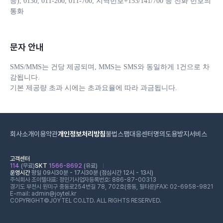
등), 0130, 011-200, 011-700, 지역번호+153/141/700 등 전화 번호의 
통화
문자 안내
SMS/MMS는 건당 제공되며, MMS는 SMS와 동일하게 1건으로 차
감됩니다. 

기본 제공량 초과 시에는 초과요율에 따라 과금됩니다.
회사소개
이용약관
개인정보처리방침
불법스팸대응센터
명의도용방지서비스
고객센터
114
(무료)
SKT
1566-8692
(유료)
운영시간
평일 09시30분 - 17시30분 (점심시간 12시 - 13시)
주식회사 조이텔
대표: 정민기
사업자등록번호: 886-87-00313
경기도 부천시 원미구 중동로254번길 78, 702호(중동, 필타운)
FAX: 02-6958-9821
E-mail: admin@joytel.kr
COPYRIGHT©JOYTEL CO.LTD. ALL RIGHTS RESERVED.