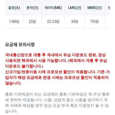
음성(초)
문자(건)
데이터(MB)
LMS(건)
MMS(건)
영상
1.98원
22원
22.53원
33원
110원
3.
요금제 유의사항
국내통신망으로 개통 후 국내에서 유심 다운로드 완료,
정상
사용되면 해외에서 사용 가능합니다. (해외에서 개통 후 유심
다운로드 불가합니다.)
신규가입/번호이동 시에 프로모션 할인이 적용됩니다. 기존 가
입자가 해당 요금제로 변경 시에는 프로모션 할인이 적용되지
않습니다.
통화 기본제공이 되는 요금제의 통화 기본제공은 유,무선 통화
에 한하며 제공됩니다.
스팸, 상업적 용도 사용을 방지하기 위
해 아래에 해당할 경우 정상 요금 부과 혹은 이용정지 될 수 있
습니다.