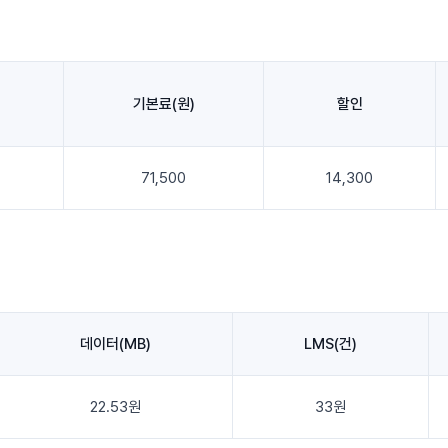
기본료(원)
할인
71,500
14,300
데이터(MB)
LMS(건)
22.53원
33원