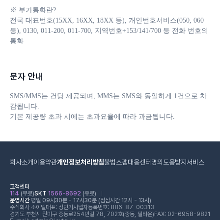
※ 부가통화란?

전국 대표번호(15XX, 16XX, 18XX 등), 개인번호서비스(050, 060 
등), 0130, 011-200, 011-700, 지역번호+153/141/700 등 전화 번호의 
통화
문자 안내
SMS/MMS는 건당 제공되며, MMS는 SMS와 동일하게 1건으로 차
감됩니다. 

기본 제공량 초과 시에는 초과요율에 따라 과금됩니다.
회사소개
이용약관
개인정보처리방침
불법스팸대응센터
명의도용방지서비스
고객센터
114
(무료)
SKT
1566-8692
(유료)
운영시간
평일 09시30분 - 17시30분 (점심시간 12시 - 13시)
주식회사 조이텔
대표: 정민기
사업자등록번호: 886-87-00313
경기도 부천시 원미구 중동로254번길 78, 702호(중동, 필타운)
FAX: 02-6958-9821