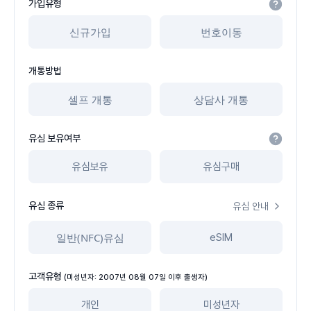
가입유형
신규가입
번호이동
개통방법
셀프 개통
상담사 개통
유심 보유여부
유심보유
유심구매
유심 종류
유심 안내
일반(NFC)유심
eSIM
고객유형
(미성년자: 2007년 08월 07일 이후 출생자)
개인
미성년자