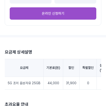
온라인 신청하기
요금제 상세설명
실청
요금제
기본료(원)
할인
특별할인
(VA
5G 조이 음성자유 25GB
44,000
31,900
0
12
초과요율 안내