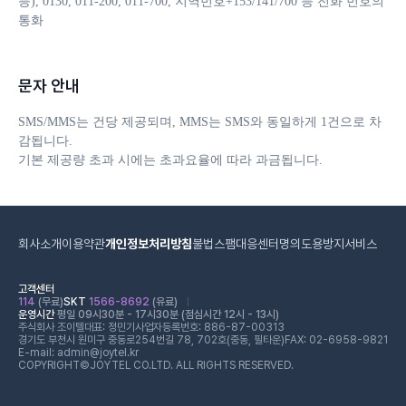
등), 0130, 011-200, 011-700, 지역번호+153/141/700 등 전화 번호의 
통화
문자 안내
SMS/MMS는 건당 제공되며, MMS는 SMS와 동일하게 1건으로 차
감됩니다. 

기본 제공량 초과 시에는 초과요율에 따라 과금됩니다.
회사소개
이용약관
개인정보처리방침
불법스팸대응센터
명의도용방지서비스
고객센터
114
(무료)
SKT
1566-8692
(유료)
운영시간
평일 09시30분 - 17시30분 (점심시간 12시 - 13시)
주식회사 조이텔
대표: 정민기
사업자등록번호: 886-87-00313
경기도 부천시 원미구 중동로254번길 78, 702호(중동, 필타운)
FAX: 02-6958-9821
E-mail: admin@joytel.kr
COPYRIGHT©JOYTEL CO.LTD. ALL RIGHTS RESERVED.