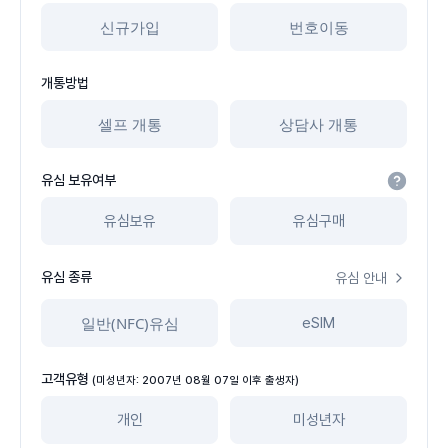
신규가입
번호이동
개통방법
셀프 개통
상담사 개통
유심 보유여부
유심보유
유심구매
유심 종류
유심 안내
일반(NFC)유심
eSIM
고객유형
(미성년자: 2007년 08월 07일 이후 출생자)
개인
미성년자