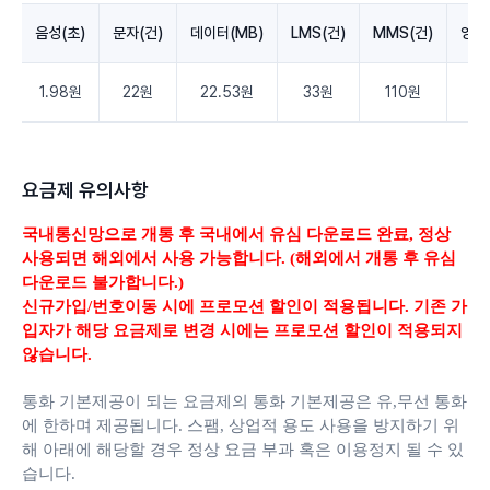
음성(초)
문자(건)
데이터(MB)
LMS(건)
MMS(건)
영상
1.98원
22원
22.53원
33원
110원
3.
요금제 유의사항
국내통신망으로 개통 후 국내에서 유심 다운로드 완료,
정상
사용되면 해외에서 사용 가능합니다. (해외에서 개통 후 유심
다운로드 불가합니다.)
신규가입/번호이동 시에 프로모션 할인이 적용됩니다. 기존 가
입자가 해당 요금제로 변경 시에는 프로모션 할인이 적용되지
않습니다.
통화 기본제공이 되는 요금제의 통화 기본제공은 유,무선 통화
에 한하며 제공됩니다.
스팸, 상업적 용도 사용을 방지하기 위
해 아래에 해당할 경우 정상 요금 부과 혹은 이용정지 될 수 있
습니다.