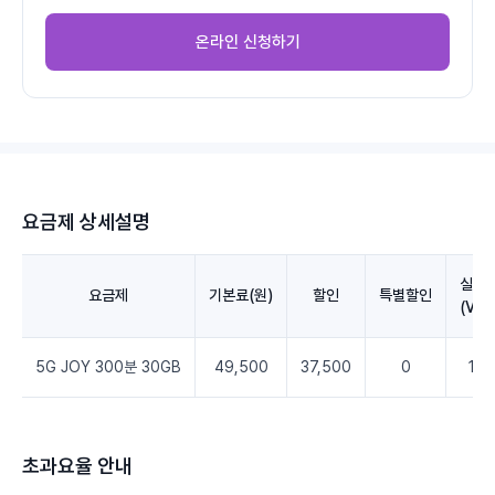
온라인 신청하기
요금제 상세설명
실청
요금제
기본료(원)
할인
특별할인
(VA
5G JOY 300분 30GB
49,500
37,500
0
12,
초과요율 안내