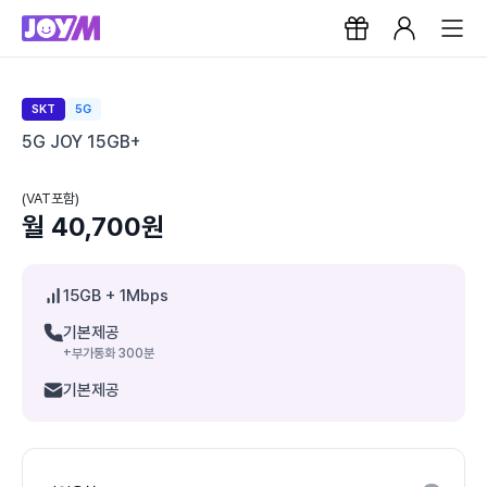
SKT
5G
5G JOY 15GB+
(VAT포함)
월 40,700원
15GB
+ 1Mbps
기본제공
+부가통화 300분
기본제공