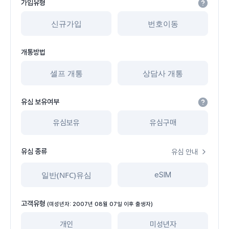
가입유형
신규가입
번호이동
개통방법
셀프 개통
상담사 개통
유심 보유여부
유심보유
유심구매
유심 종류
유심 안내
일반(NFC)유심
eSIM
고객유형
(미성년자: 2007년 08월 07일 이후 출생자)
개인
미성년자