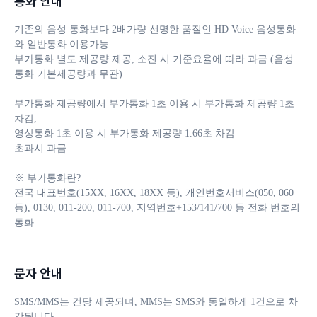
통화 안내
기존의 음성 통화보다 2배가량 선명한 품질인 HD Voice 음성통화
와 일반통화 이용가능

부가통화 별도 제공량 제공, 소진 시 기준요율에 따라 과금 (음성
통화 기본제공량과 무관)

부가통화 제공량에서 부가통화 1초 이용 시 부가통화 제공량 1초 
차감, 

영상통화 1초 이용 시 부가통화 제공량 1.66초 차감

초과시 과금

※ 부가통화란?

전국 대표번호(15XX, 16XX, 18XX 등), 개인번호서비스(050, 060 
등), 0130, 011-200, 011-700, 지역번호+153/141/700 등 전화 번호의 
통화
문자 안내
SMS/MMS는 건당 제공되며, MMS는 SMS와 동일하게 1건으로 차
감됩니다. 
