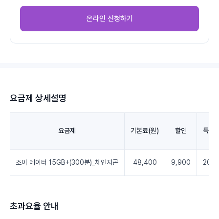
온라인 신청하기
요금제 상세설명
요금제
기본료(원)
할인
특별
조이 데이터 15GB+(300분)_체인지콘
48,400
9,900
20,5
초과요율 안내