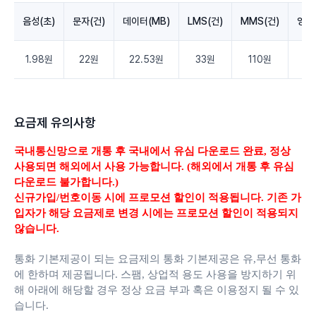
음성(초)
문자(건)
데이터(MB)
LMS(건)
MMS(건)
영상
1.98원
22원
22.53원
33원
110원
3.
요금제 유의사항
국내통신망으로 개통 후 국내에서 유심 다운로드 완료,
정상
사용되면 해외에서 사용 가능합니다. (해외에서 개통 후 유심
다운로드 불가합니다.)
신규가입/번호이동 시에 프로모션 할인이 적용됩니다. 기존 가
입자가 해당 요금제로 변경 시에는 프로모션 할인이 적용되지
않습니다.
통화 기본제공이 되는 요금제의 통화 기본제공은 유,무선 통화
에 한하며 제공됩니다.
스팸, 상업적 용도 사용을 방지하기 위
해 아래에 해당할 경우 정상 요금 부과 혹은 이용정지 될 수 있
습니다.