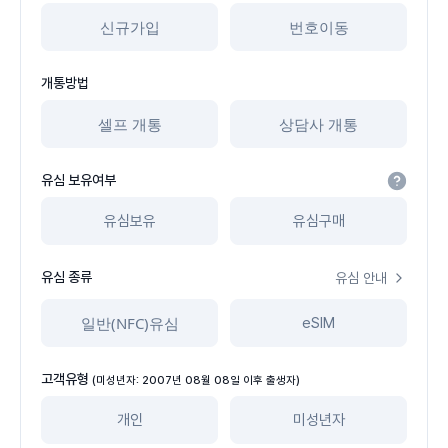
신규가입
번호이동
개통방법
셀프 개통
상담사 개통
유심 보유여부
유심보유
유심구매
유심 종류
유심 안내
일반(NFC)유심
eSIM
고객유형
(미성년자: 2007년 08월 08일 이후 출생자)
개인
미성년자