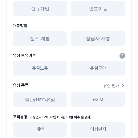
신규가입
번호이동
개통방법
셀프 개통
상담사 개통
유심 보유여부
유심보유
유심구매
유심 종류
유심 안내
일반(NFC)유심
eSIM
고객유형
(미성년자: 2007년 08월 10일 이후 출생자)
개인
미성년자