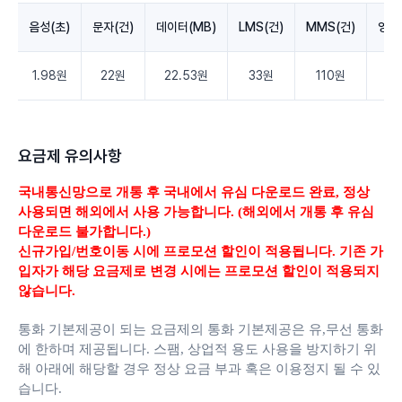
음성(초)
문자(건)
데이터(MB)
LMS(건)
MMS(건)
영상
1.98원
22원
22.53원
33원
110원
3.
요금제 유의사항
국내통신망으로 개통 후 국내에서 유심 다운로드 완료,
정상
사용되면 해외에서 사용 가능합니다. (해외에서 개통 후 유심
다운로드 불가합니다.)
신규가입/번호이동 시에 프로모션 할인이 적용됩니다. 기존 가
입자가 해당 요금제로 변경 시에는 프로모션 할인이 적용되지
않습니다.
통화 기본제공이 되는 요금제의 통화 기본제공은 유,무선 통화
에 한하며 제공됩니다.
스팸, 상업적 용도 사용을 방지하기 위
해 아래에 해당할 경우 정상 요금 부과 혹은 이용정지 될 수 있
습니다.