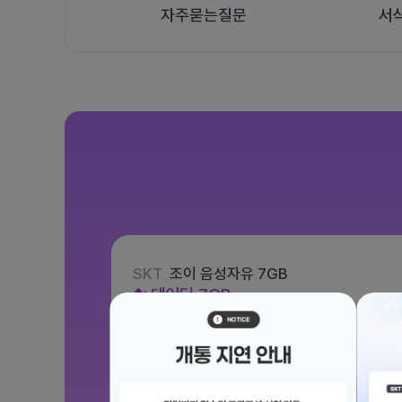
자주묻는질문
서
SKT
조이 음성자유 7GB
데이터
7GB
통화 기본제공
문자 100건
월 3,300원
/ 평생할인