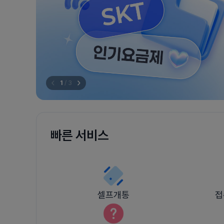
1
/
3
빠른 서비스
셀프개통
접