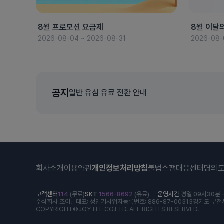
8월 프로모션 요금제
8월 이달
2026-08-04 ~ 2026-08-31
2026-08-
공지
일반 유심 유료 전환 안내
회사소개
이용약관
개인정보처리방침
불법스팸대응센터
명의
고객센터
114
(무료)
SKT
1566-8692
(유료)
운영시간
평일 09시30분 -
주식회사 조이텔
대표: 정민기
사업자등록번호: 886-87-00313
경기도 부천시
COPYRIGHT©JOYTEL CO.LTD. ALL RIGHTS RESERVED.