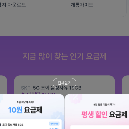
식지 다운로드
개통가이드
지금 많이 찾는 인기 요금제
전체닫기
SKT
5G 조이 음성자유 15GB
데이터
15GB
통화 기본제공
문자 100건
월 6,600원
/ 평생할인