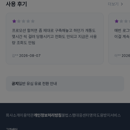
사용 후기
더보기
프로모션 할꺼면 좀 제대로 구축해놓고 하던가 개통도
매번 로그
몇시간 씩 걸려 당황시키고 전화도 안되고 지금은 사용
이걸 계속 
량 조회도 안됨
김**
2026-08-07
이**
2026
공지
일반 유심 유료 전환 안내
회사소개
이용약관
개인정보처리방침
불법스팸대응센터
명의도용방지서비스
고객센터