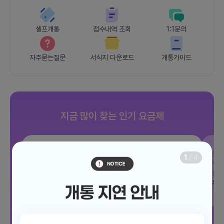
셀프개통
접수내역 조회
1:1문의
자주묻는질문
서식지 다운로드
개통가이드
지금 많이 찾는 인기 요금제
SKT
JOY 500분 30GB
SK
1
/
4
데이터
30GB
통화 500분
문자 100건
통화
월 12,100원
월
/ 평생할인
전체보기