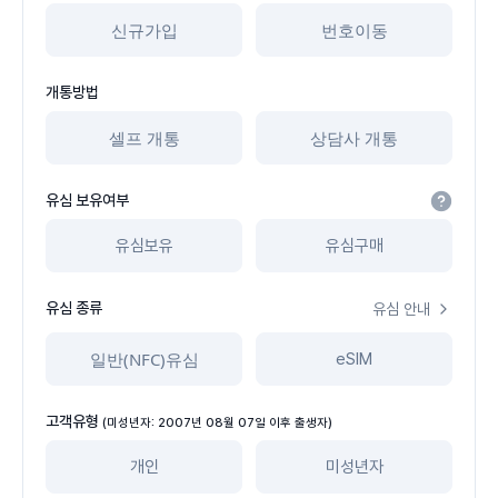
신규가입
번호이동
개통방법
셀프 개통
상담사 개통
유심 보유여부
유심보유
유심구매
유심 종류
유심 안내
일반(NFC)유심
eSIM
고객유형
(미성년자: 2007년 08월 07일 이후 출생자)
개인
미성년자