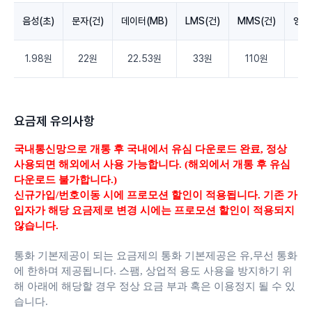
음성(초)
문자(건)
데이터(MB)
LMS(건)
MMS(건)
영상
1.98원
22원
22.53원
33원
110원
3.
요금제 유의사항
국내통신망으로 개통 후 국내에서 유심 다운로드 완료,
정상
사용되면 해외에서 사용 가능합니다. (해외에서 개통 후 유심
다운로드 불가합니다.)
신규가입/번호이동 시에 프로모션 할인이 적용됩니다. 기존 가
입자가 해당 요금제로 변경 시에는 프로모션 할인이 적용되지
않습니다.
통화 기본제공이 되는 요금제의 통화 기본제공은 유,무선 통화
에 한하며 제공됩니다.
스팸, 상업적 용도 사용을 방지하기 위
해 아래에 해당할 경우 정상 요금 부과 혹은 이용정지 될 수 있
습니다.