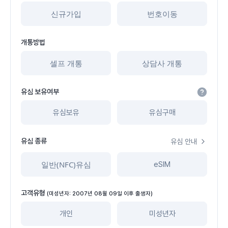
신규가입
번호이동
개통방법
셀프 개통
상담사 개통
유심 보유여부
유심보유
유심구매
유심 종류
유심 안내
일반(NFC)유심
eSIM
고객유형
(미성년자: 2007년 08월 09일 이후 출생자)
개인
미성년자