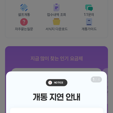
셀프개통
접수내역 조회
1:1문의
자주묻는질문
서식지 다운로드
개통가이드
지금 많이 찾는 인기 요금제
SKT
JOY 500분 30GB
SK
1
/
4
데이터
30GB
통화 500분
문자 100건
통화
월 12,100원
월
/ 평생할인
전체보기