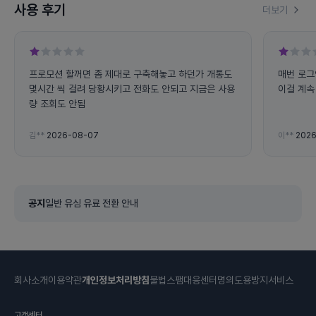
사용 후기
더보기
프로모션 할꺼면 좀 제대로 구축해놓고 하던가 개통도
매번 로그
몇시간 씩 걸려 당황시키고 전화도 안되고 지금은 사용
이걸 계속 
량 조회도 안됨
김**
2026-08-07
이**
2026
공지
일반 유심 유료 전환 안내
회사소개
이용약관
개인정보처리방침
불법스팸대응센터
명의도용방지서비스
고객센터