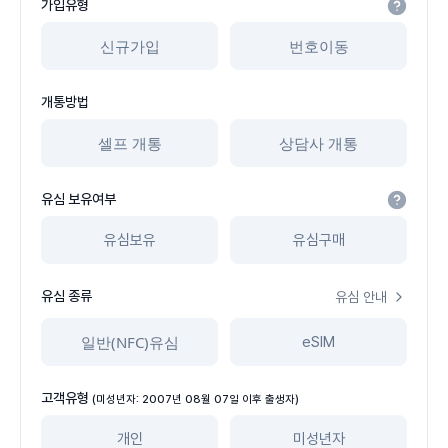
가입유형
신규가입
번호이동
개통방법
셀프 개통
상담사 개통
유심 보유여부
유심보유
유심구매
유심 종류
유심 안내
일반(NFC)유심
eSIM
고객유형
(미성년자: 2007년 08월 07일 이후 출생자)
개인
미성년자