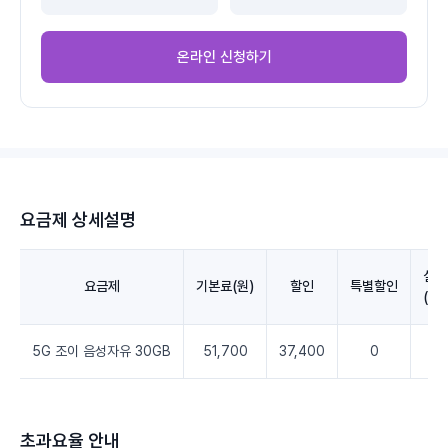
온라인 신청하기
요금제 상세설명
실청
요금제
기본료(원)
할인
특별할인
(V
5G 조이 음성자유 30GB
51,700
37,400
0
14
초과요율 안내