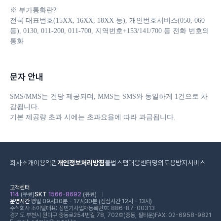
※ 부가통화란?

전국 대표번호(15XX, 16XX, 18XX 등), 개인번호서비스(050, 060 
등), 0130, 011-200, 011-700, 지역번호+153/141/700 등 전화 번호의 
통화
문자 안내
SMS/MMS는 건당 제공되며, MMS는 SMS와 동일하게 1건으로 차
감됩니다. 

기본 제공량 초과 시에는 초과요율에 따라 과금됩니다.
회사소개
이용약관
개인정보처리방침
불법스팸대응센터
명의도용방지서비스
고객센터
114
(무료)
SKT
1566-8692
(유료)
운영시간
평일 09시30분 - 17시30분 (점심시간 12시 - 13시)
주식회사 조이텔
대표: 정민기
사업자등록번호: 886-87-00313
경기도 부천시 원미구 중동로254번길 78, 702호(중동, 필타운)
FAX: 02-6958-9821