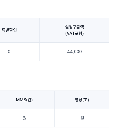
실청구금액
특별할인
(VAT포함)
0
44,000
MMS(건)
영상(초)
원
원