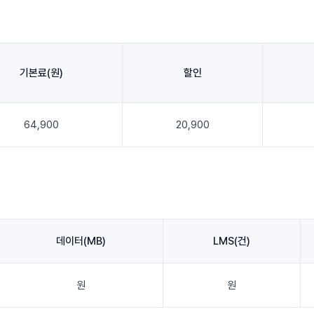
기본료(원)
할인
64,900
20,900
데이터(MB)
LMS(건)
원
원