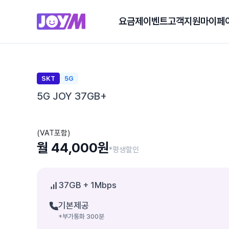
요금제
이벤트
고객지원
마이페
SKT
5G
5G JOY 37GB+
(VAT포함)
월 44,000원
*평생할인
37GB
+ 1Mbps
기본제공
+부가통화 300분