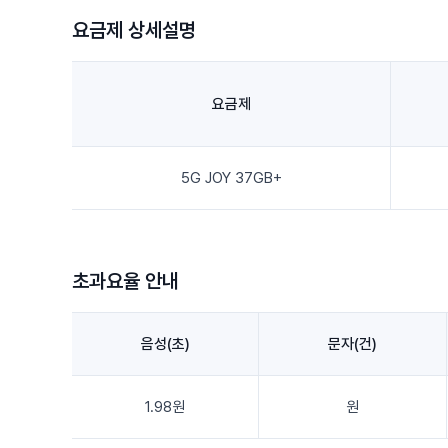
요금제 상세설명
요금제
5G JOY 37GB+
초과요율 안내
음성(초)
문자(건)
1.98원
원