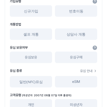
가입유형
신규가입
번호이동
개통방법
셀프 개통
상담사 개통
유심 보유여부
유심보유
유심구매
유심 종류
유심 안내
일반(NFC)유심
eSIM
고객유형
(미성년자: 2007년 08월 07일 이후 출생자)
개인
미성년자