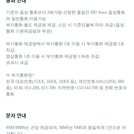
통화 안내
기존의 음성 통화보다 2배가량 선명한 품질인 HD Voice 음성통화
와 일반통화 이용가능

부가통화 별도 제공량 제공, 소진 시 기준요율에 따라 과금 (음성
통화 기본제공량과 무관)

부가통화 제공량에서 부가통화 1초 이용 시 부가통화 제공량 1초 
차감, 

영상통화 1초 이용 시 부가통화 제공량 1.66초 차감

초과시 과금

※ 부가통화란?

전국 대표번호(15XX, 16XX, 18XX 등), 개인번호서비스(050, 060 
등), 0130, 011-200, 011-700, 지역번호+153/141/700 등 전화 번호의 
통화
문자 안내
SMS/MMS는 건당 제공되며, MMS는 SMS와 동일하게 1건으로 차
감됩니다. 
