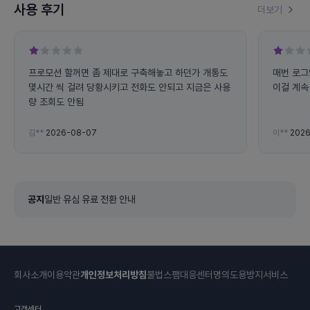
사용 후기
더보기
프로모션 할꺼면 좀 제대로 구축해놓고 하던가 개통도
매번 로그
몇시간 씩 걸려 당황시키고 전화도 안되고 지금은 사용
이걸 계속 
량 조회도 안됨
김**
2026-08-07
이**
2026
공지
일반 유심 유료 전환 안내
회사소개
이용약관
개인정보처리방침
불법스팸대응센터
명의도용방지서비스
고객센터