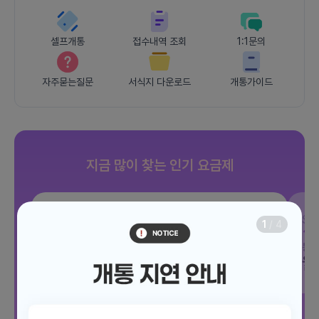
셀프개통
접수내역 조회
1:1문의
자주묻는질문
서식지 다운로드
개통가이드
지금 많이 찾는 인기 요금제
SKT
JOY 500분 30GB
SK
1
/
4
데이터
30GB
통화 500분
문자 100건
통화
월 12,100원
월
/ 평생할인
전체보기