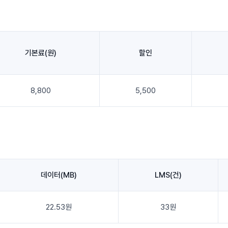
기본료(원)
할인
8,800
5,500
데이터(MB)
LMS(건)
22.53원
33원