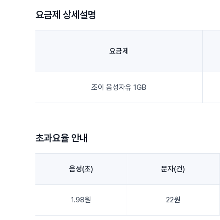
요금제 상세설명
요금제
조이 음성자유 1GB
초과요율 안내
음성(초)
문자(건)
1.98원
22원