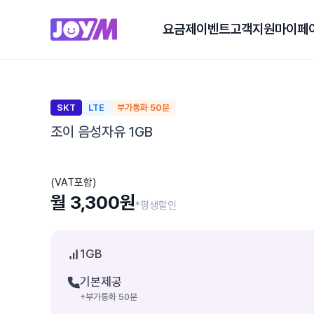
요금제
이벤트
고객지원
마이페
SKT
LTE
부가통화 50분
조이 음성자유 1GB
(VAT포함)
월 3,300원
*평생할인
1GB
기본제공
+부가통화 50분