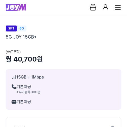
SKT
5G
5G JOY 15GB+
(VAT포함)
월 40,700원
15GB
+ 1Mbps
기본제공
+부가통화 300분
기본제공