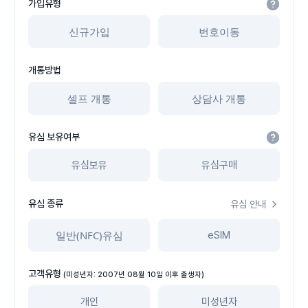
가입유형
신규가입
번호이동
개통방법
셀프 개통
상담사 개통
유심 보유여부
유심보유
유심구매
유심 종류
유심 안내
일반(NFC)유심
eSIM
고객유형
(미성년자: 2007년 08월 10일 이후 출생자)
개인
미성년자