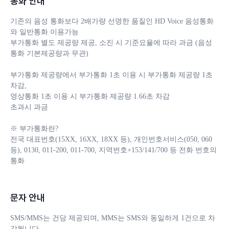
통화 안내
기존의 음성 통화보다 2배가량 선명한 품질인 HD Voice 음성통화
와 일반통화 이용가능

부가통화 별도 제공량 제공, 소진 시 기준요율에 따라 과금 (음성
통화 기본제공량과 무관)

부가통화 제공량에서 부가통화 1초 이용 시 부가통화 제공량 1초 
차감, 

영상통화 1초 이용 시 부가통화 제공량 1.66초 차감

초과시 과금

※ 부가통화란?

전국 대표번호(15XX, 16XX, 18XX 등), 개인번호서비스(050, 060 
등), 0130, 011-200, 011-700, 지역번호+153/141/700 등 전화 번호의 
통화
문자 안내
SMS/MMS는 건당 제공되며, MMS는 SMS와 동일하게 1건으로 차
감됩니다. 
